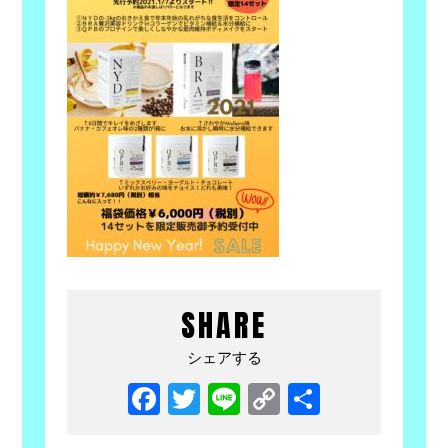
SHARE
シェアする
Facebook
Twitter
Line
Copy
共
Link
有