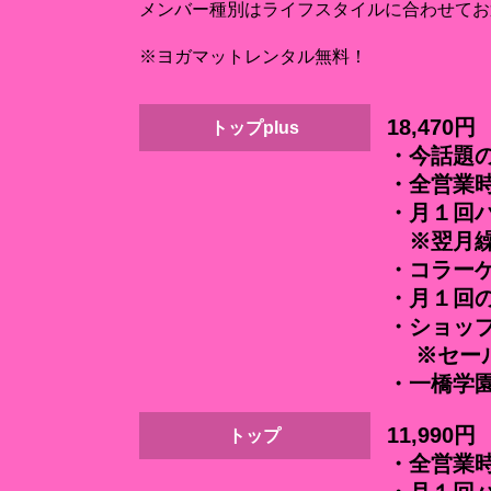
メンバー種別はライフスタイルに合わせてお
※ヨガマットレンタル無料！
18,470円
トップplus
・今話題
・全営業
・月１回パ
※翌月繰
・コラー
・月１回の
・ショップ
※セール
・一橋学
11,990円
トップ
・全営業