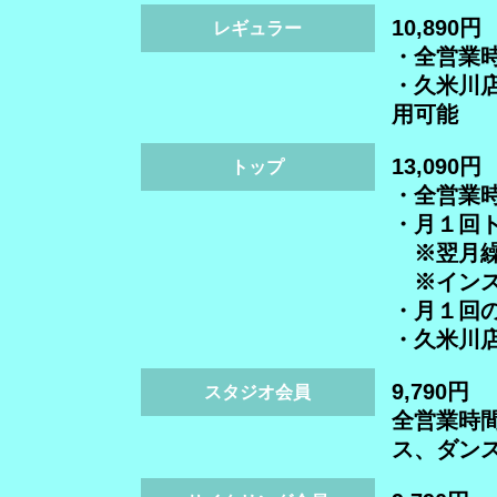
10,890円
レギュラー
・全営業
・久米川
用可能
13,090円
トップ
・全営業
・月１回ト
※翌月繰
※インス
・月１回の
・久米川
9,790円
スタジオ会員
全営業時
ス、ダン