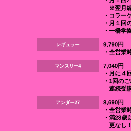
・月１回パ
※翌月繰
・コラー
・月１回の
・一橋学
9,790円
レギュラー
・全営業
7,040円
マンスリー4
・月に４
・1回の
連続受講
8,690円
アンダー27
・全営業
・満28歳
更なし