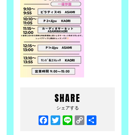
SHARE
シェアする
Facebook
Twitter
Line
Copy
共
Link
有