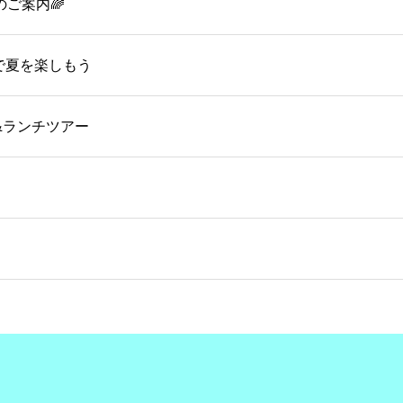
のご案内🌈
OMで夏を楽しもう
&ランチツアー