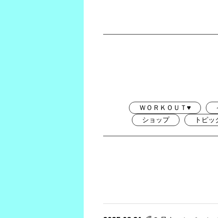
ＷＯＲＫＯＵＴ♥
ショップ
トピッ