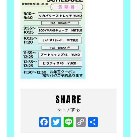
SHARE
シェアする
Facebook
Twitter
Line
Copy
共
Link
有