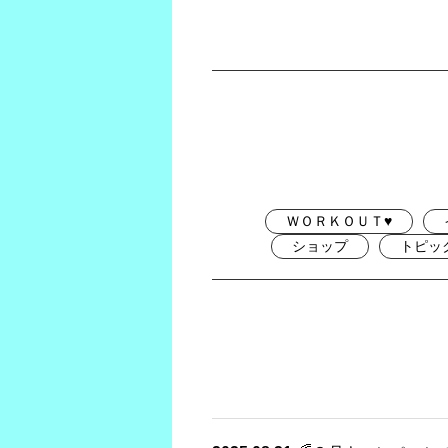
ＷＯＲＫＯＵＴ♥
ショップ
トピッ