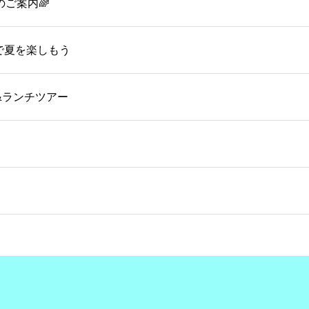
のご案内🌈
OMで夏を楽しもう
&ランチツアー