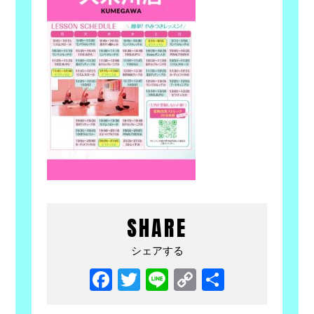
SHARE
シェアする
Facebook
Twitter
Line
Copy
共
Link
有