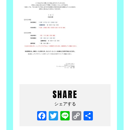
SHARE
シェアする
Facebook
Twitter
Line
Copy
共
Link
有