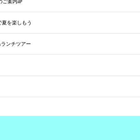
のご案内🌈
OMで夏を楽しもう
&ランチツアー