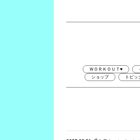
ＷＯＲＫＯＵＴ♥
ショップ
トピッ