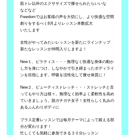
筋トレ以外のエクササイズで痩せられたらいいな
などなど
Freedomではお客様の声を大切にし、より快適な空間
創りをするべく8月よりレッスン本数拡大
いたします
女性がやってみたいレッスンを新たにラインナップ
新たなレッスンが仲間入りしますよ！
New１、ピラティス・・・無理なく快適な身体の動か
し方を身につけ、しなやかで引き締まったボディライ
ンを目指します。呼吸を活性化して痩せ体質に！
New２、ビューティストレッチ・・・ストレッチと言
ってもやり方は様々。無理なく効率よく柔軟性を高め
ていきましょう。脱ガチガチ女子！女性らしく丸みの
あるふんわりボディに
プラス定番レッスンでは毎月テーマによって鍛える部
分が変わります！
忙しくても気軽に参加できる３０分レッスン