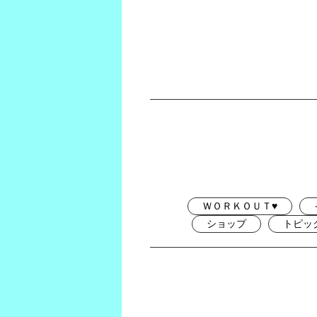
ＷＯＲＫＯＵＴ♥
ショップ
トピッ