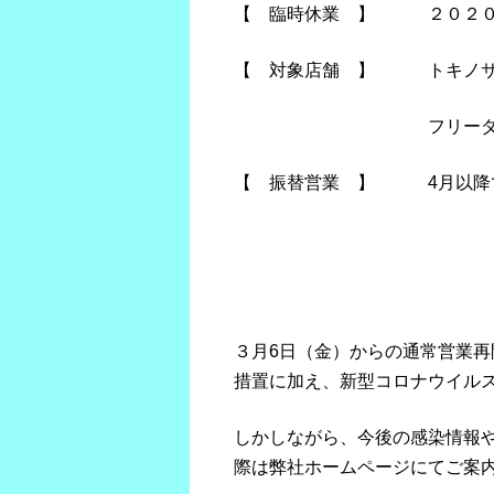
【 臨時休業 】 ２０２０
【 対象店舗 】 トキノサ
フリーダム：女性専
【 振替営業 】
4
月以降
３月
6
日（金）からの通常営業再
措置に加え、新型コロナウイル
しかしながら、今後の感染情報
際は弊社ホームページにてご案