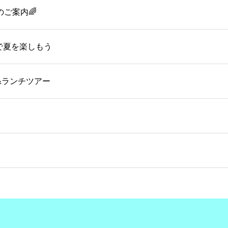
のご案内🌈
OMで夏を楽しもう
&ランチツアー