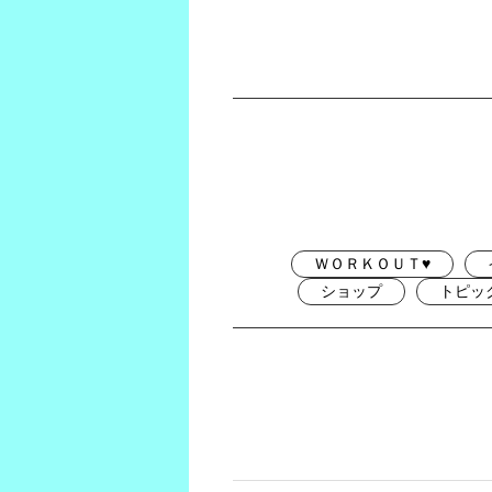
ＷＯＲＫＯＵＴ♥
ショップ
トピッ