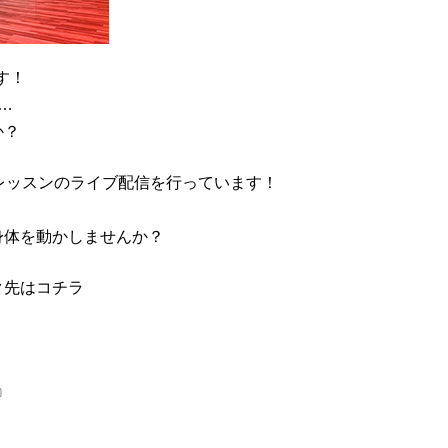
す！
…
か？
レッスンのライブ配信を行っています！
身体を動かしませんか？
ク先はコチラ
』