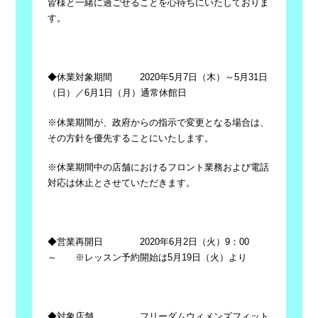
皆様と一緒に過ごせることを心待ちにいたしておりま
す。
◆休業対象期間
2020
年
5
月
7
日（木）～
5
月
31
日
（日）／6月1日（月）通常休館日
※休業期間が、政府からの指示で変更となる場合は、
その方針を優先することにいたします。
※休業期間中の店舗におけるフロント業務および電話
対応は休止とさせていただきます。
◆営業再開日
2020
年6月
2
日（火）
9
：
00
～ ※レッスン予約開始は
5
月
19
日（火）より
◆対象店舗 フリーダムウィメンズフィット