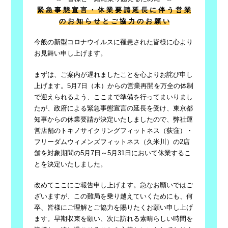
緊 急 事 態 宣 言 ・ 休 業 要 請 延 長 に 伴 う
営 業
の お 知 ら せ と ご 協 力 の お 願 い
今般の新型コロナウイルスに罹患された皆様に心より
お見舞い申し上げます。
まずは、ご案内が遅れましたことを心よりお詫び申し
上げます。5月7日（木）からの営業再開を万全の体制
で迎えられるよう、ここまで準備を行ってまいりまし
たが、政府による緊急事態宣言の延長を受け、東京都
知事からの休業要請が決定いたしましたので、弊社運
営店舗のトキノサイクリングフィットネス（荻窪）・
フリーダムウィメンズフィットネス（久米川）の
2
店
舗を対象期間の5月
7
日～
5
月
31
日において休業するこ
とを決定いたしました。
改めてここにご報告申し上げます。急なお願いではご
ざいますが、この難局を乗り越えていくためにも、何
卒、皆様にご理解とご協力を賜りたくお願い申し上げ
ます。早期収束を願い、次に訪れる素晴らしい時間を