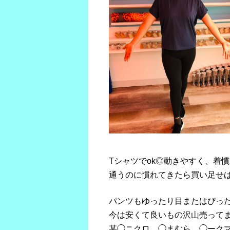
Tシャツでok◎動きやすく、着慣
通うのに慣れてきたら買い足せ
パンツもゆったり目またはぴった
今は安くて良いもの沢山売って
某◯ニクロ、◯まむら、◯ーク