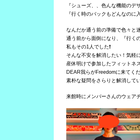
『シューズ、、色んな機能のデ
『行く時のバックもどんなのに
なんだか通う前の準備で色々と
通う前から面倒になり、『行く
私もその1人でした❗️
そんな不安を解消したい！気軽
産休明けで参加したフィットネ
DEAR我らがFreedomに来て
素朴な疑問をさらりと解消してい
来館時にメンバーさんのウェア