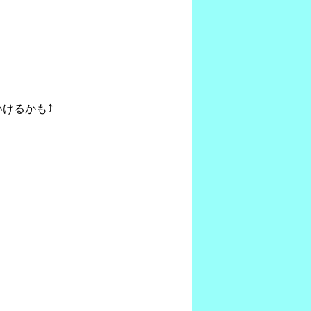
けるかも⤴︎