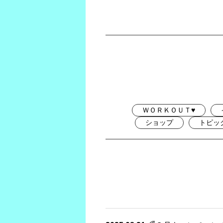
ＷＯＲＫＯＵＴ♥
ショップ
トピッ