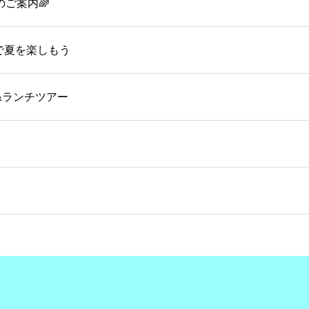
のご案内🌈
OMで夏を楽しもう
&ランチツアー