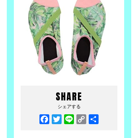
SHARE
シェアする
Facebook
Twitter
Line
Copy
共
Link
有