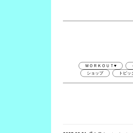
ＷＯＲＫＯＵＴ♥
ショップ
トピッ