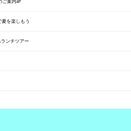
のご案内🌈
OMで夏を楽しもう
&ランチツアー