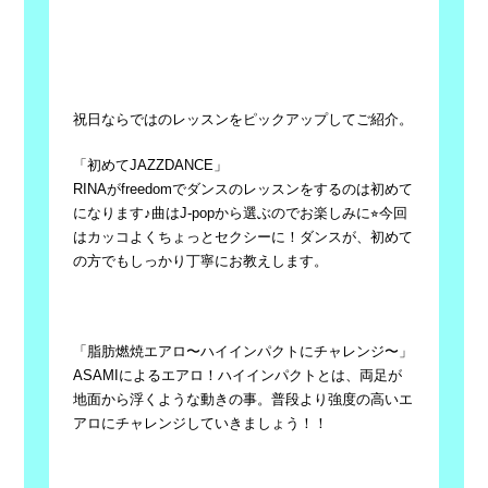
祝日ならではのレッスンをピックアップしてご紹介。
「初めて
JAZZDANCE
」
RINA
がfreedomでダンスのレッスンをするのは初めて
になります
♪
曲は
J-pop
から選ぶのでお楽しみに⭐︎今回
はカッコよくちょっとセクシーに！ダンスが、初めて
の方でもしっかり丁寧にお教えします。
「脂肪燃焼エアロ〜ハイインパクトにチャレンジ〜」
ASAMI
によるエアロ！ハイインパクトとは、両足が
地面から浮くような動きの事。普段より強度の高いエ
アロにチャレンジしていきましょう！！