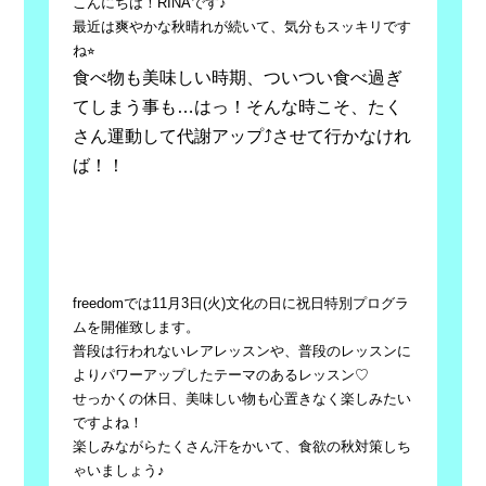
こんにちは！
RINA
です
♪
最近は爽やかな秋晴れが続いて、気分もスッキリです
ね⭐︎
食べ物も美味しい時期、ついつい食べ過ぎ
てしまう事も
…
はっ！そんな時こそ、たく
さん運動して代謝アップ
⤴︎
させて行かなけれ
ば！！
freedomでは
11
月
3
日
(
火
)
文化の日に祝日特別プログラ
ムを開催致します。
普段は行われないレアレッスンや、普段のレッスンに
よりパワーアップしたテーマのあるレッスン
♡
せっかくの休日、美味しい物も心置きなく楽しみたい
ですよね！
楽しみながらたくさん汗をかいて、食欲の秋対策しち
ゃいましょう
♪