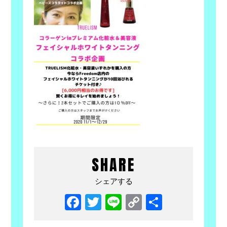
SHARE
シェアする
Facebook
Twitter
Line
Copy
共
Link
有