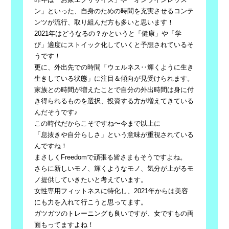
ン」といった、自身のための時間を充実させるコンテ
ンツが流行、取り組んだ方も多いと思います！
2021年はどうなるの？かというと「健康」や「学
び」適度にストイック化していくと予想されているそ
うです！
更に、外出先での時間「ウェルネス‥輝くように生き
生きしている状態」に注目＆傾向が見受けられます。
家族との時間が増えたことで自分の外出時間は身に付
き得られるものを選択、投資する方が増えてきている
んだそうです♪
この時代だからこそですね〜今まで以上に
「息抜きや自分らしさ」という意味が重視されている
んですね！
まさしくFreedomで頑張る皆さまもそうですよね。
さらに新しいモノ、輝くようなモノ、気分が上がるモ
ノ提供していきたいと考えています。
女性専用フィットネスに特化し、2021年からは美容
にも力を入れて行こうと思ってます。
ガツガツのトレーニングも良いですが、女ですもの両
面もってますよね！