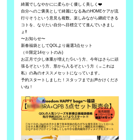
綺麗でしなやかにに柔らかく優しく美しく❤️
自分へのご褒美として綺麗になる為のHOMEケアが流
行りそうという意見も複数。楽しみながら継続できる
コトを、なりたい自分へ目標立てて進んでいきまし
ょ‼️
〜お知らせ〜
新春福袋としてQOLより厳選3点セット
（※限定14セットのみ)
お正月で少し体重が増えた💦いう方、今年はさらに頑
張るぞという方、形から入るぞという方（→これは
私）の為のオススメセットになっています。
予約スタートしました！スタッフまでお声かけくださ
いね！