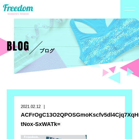
BLOG
ブログ
2021.02.12
ACFrOgC13O2QPOSGmoKscfv5dl4Cjq7XqHn
tNox-SxWATk=