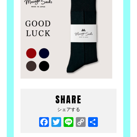
SHARE
シェアする
Facebook
Twitter
Line
Copy
共
Link
有