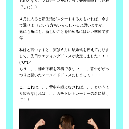
ものとなり、プロテインをめぐって夫婦喧嘩もした程
でした(‘_’)
４月に入ると新生活がスタートする方もいれば、今ま
で通りよ~♪という方もいらっしゃると思いますが、
兎にも角にも、新しいことを始めるにはいい季節です
🤩
私はと言いますと、実は６月に結婚式を控えておりま
して、先日ウエディングドレスが決定しました！！！
(^O^)／
もう、、、補正下着を装着できない、、、背中ががっ
つりと開いたマーメイドドレスにしまして・・・
こ、これは、、、背中を鍛えなければ、、、というよ
り絞らなければ、、、ガチトレトレーナーの名に懸け
て！！