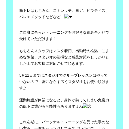
筋トレはもちろん、ストレッチ、ヨガ、ピラティス、
バレエメソッ
ドなどなど…
ご自身に合ったトレーニングをお好きな組み合わせで
受けていただ
けます！
もちろんスタッフはマスク着用、出勤時の検温、こま
めな除菌、ス
タジオの清掃など感染対策をしっかりと
した上でお客様に対応させ
て頂きます。
5月11日まではスタジオでグループレッスンはやって
いないので
、密にならず広くスタジオをお使い頂けま
すよ♪
運動施設が休業になると、身体が鈍ってしまい免疫力
の低下に繋が
る可能性もありますよね
これを期に、パーソナルトレーニングを受けた事のな
い方も、一度
チャレンジしてみてはいかがでしょう