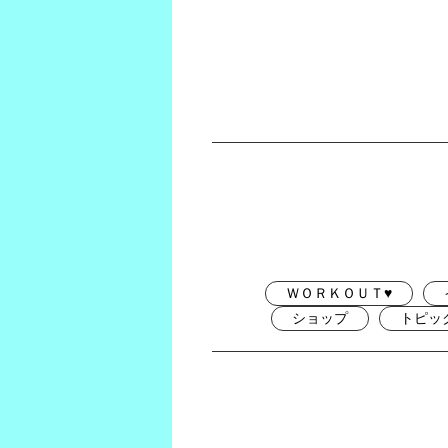
ＷＯＲＫＯＵＴ♥
ショップ
トピッ