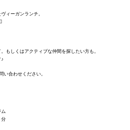
たヴィーガンランチ。
️
て。もしくはアクティブな仲間を探したい方も。
♪
問い合わせください。
ジム
４分