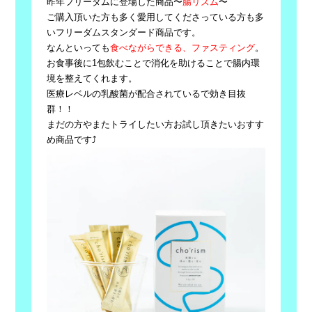
昨年フリーダムに登場した商品〜
腸リズム
〜
ご購入頂いた方も多く愛用してくださっている方も多
いフリーダム
スタンダード商品です。
なんといっても
食べながらできる、ファスティング
。
お食事後に1包飲むことで消化を助けることで腸内環
境を整えてく
れます。
医療レベルの乳酸菌が配合されているで効き目抜
群！！
まだの方やまたトライしたい方お試し頂きたいおすす
め商品です⤴︎