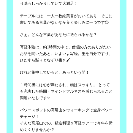
り味もしっかりしていて大満足！
テーブルには、一人一枚絵葉書がおいてあり、そこに
書いてある言葉がなかなか良く楽しみに一つです😌
さぁ。どんな言葉があなたに送られるかな？
写経体験は、約1時間の中で、僧侶の方のありがたい
お話を聞いたあと、いよいよ写経。墨を自分ですり、
ひたすら黙々となぞり書き🖌
けれど集中していると、あっという間！
１時間後には心が満たされ、頭はスッキリ。 とって
も充実した時間・マインドフルネスを感じられること
間違いなしです✨
パワースポットの高尾山をウォーキングで全身パワー
チャージ！
そんな高尾山での、精進料理＆写経ツアーで今年を締
めくくりませんか？