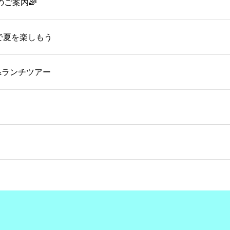
のご案内🌈
OMで夏を楽しもう
&ランチツアー