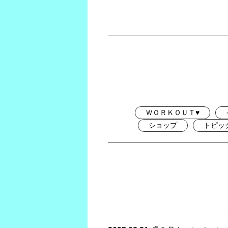
ＷＯＲＫＯＵＴ♥
ショップ
トピッ