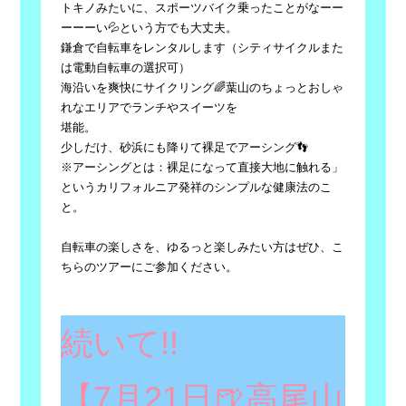
トキノみたいに、スポーツバイク乗ったことがなーー
ーーーい💦という方でも大丈夫。
鎌倉で自転車をレンタルします（シティサイクルまた
は電動自転車の選択可）
海沿いを爽快にサイクリング🌈葉山のちょっとおしゃ
れなエリアでランチやスイーツを
堪能。
少しだけ、砂浜にも降りて裸足でアーシング👣
※アーシングとは：裸足になって直接大地に触れる」
というカリフォルニア発祥のシンプルな健康法のこ
と。
自転車の楽しさを、ゆるっと楽しみたい方はぜひ、こ
ちらのツアーにご参加ください。
続いて!!
【7月21日🍺高尾山