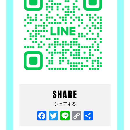
SHARE
シェアする
Facebook
Twitter
Line
Copy
共
Link
有