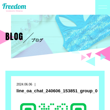
BLOG
ブログ
2024.06.06
line_oa_chat_240606_153851_group_0