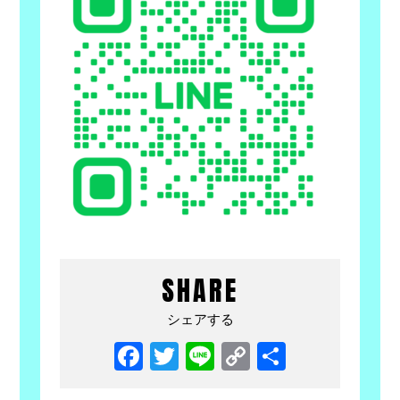
SHARE
シェアする
Facebook
Twitter
Line
Copy
共
Link
有