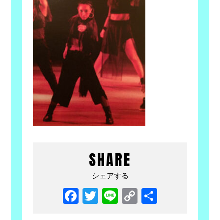
SHARE
シェアする
Facebook
Twitter
Line
Copy
共
Link
有