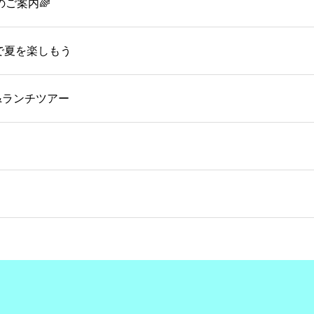
のご案内🌈
OMで夏を楽しもう
&ランチツアー