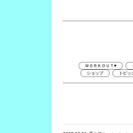
ＷＯＲＫＯＵＴ♥
ショップ
トピッ