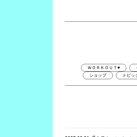
ＷＯＲＫＯＵＴ♥
ショップ
トピッ