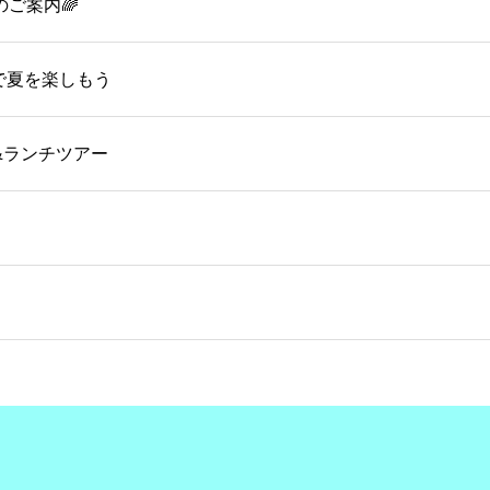
のご案内🌈
OMで夏を楽しもう
&ランチツアー