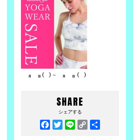
SHARE
シェアする
Facebook
Twitter
Line
Copy
共
Link
有